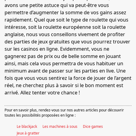
avons une petite astuce qui va peut-être vous
permettre d’augmenter la somme de vos gains assez
rapidement. Quel que soit le type de roulette qui vous
intéresse, soit la roulette européenne soit la roulette
anglaise, nous vous conseillons vivement de profiter
des parties de jeux gratuites que vous pourrez trouver
sur les casinos en ligne. Evidemment, vous ne
gagnerez pas de prix ou de belle somme en jouant
ainsi, mais cela vous permettra de vous habituer un
minimum avant de passer sur les parties en live. Une
fois que vous vous sentirez la force de jouer de l’argent
réel, ne cherchez plus à savoir si le bon moment est
arrivé. Allez tenter votre chance !
Pour en savoir plus, rendez-vous sur nos autres articles pour découvrir
toutes les possibilités proposées en ligne :
Le blackjack
Les machines à sous
Dice games
Jeux à gratter