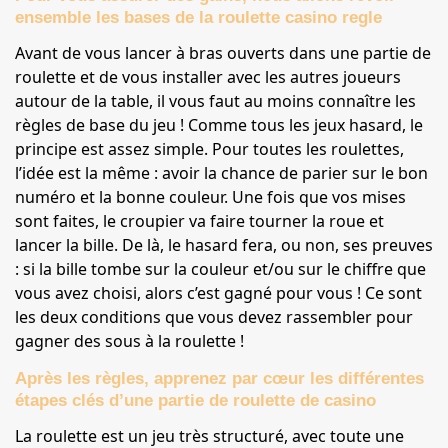
ensemble les bases de la roulette casino regle
Avant de vous lancer à bras ouverts dans une partie de
roulette et de vous installer avec les autres joueurs
autour de la table, il vous faut au moins connaître les
règles de base du jeu ! Comme tous les jeux hasard, le
principe est assez simple. Pour toutes les roulettes,
l’idée est la même : avoir la chance de parier sur le bon
numéro et la bonne couleur. Une fois que vos mises
sont faites, le croupier va faire tourner la roue et
lancer la bille. De là, le hasard fera, ou non, ses preuves
: si la bille tombe sur la couleur et/ou sur le chiffre que
vous avez choisi, alors c’est gagné pour vous ! Ce sont
les deux conditions que vous devez rassembler pour
gagner des sous à la roulette !
Après les règles, apprenez par cœur les différentes
étapes clés d’une partie de roulette de casino
La roulette est un jeu très structuré, avec toute une